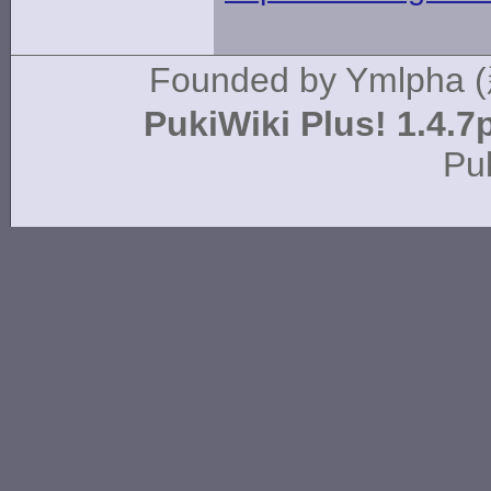
Founded by
Ymlpha 
PukiWiki Plus! 1.4.7
Pu